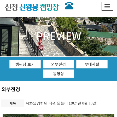
Toggl
naviga
PREVIEW
캠핑장 보기
외부전경
부대시설
동영상
외부전경
목화요양병원 직원 물놀이 (2024년 8월 10일)
제목