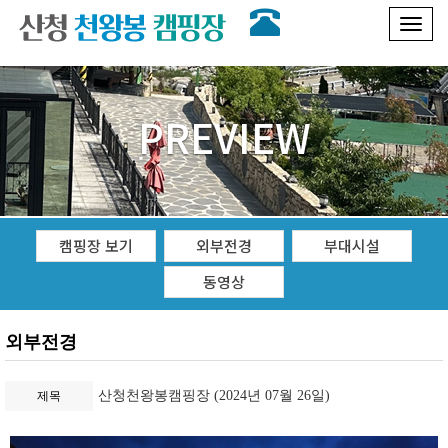
Toggl
naviga
PREVIEW
캠핑장 보기
외부전경
부대시설
동영상
외부전경
산청천왕봉캠핑장 (2024년 07월 26일)
제목