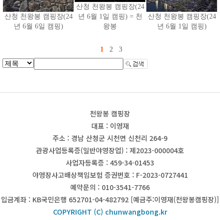
산청 천왕봉 캠핑장(24
산청 천왕봉 캠핑장(24
년 6월 1일 캠핑) = 천
산청 천왕봉 캠핑장(24
년 6월 6일 캠핑)
왕봉
년 6월 1일 캠핑)
1
2
3
천왕봉 캠핑장
대표 : 이영재
주소 : 경남 산청군 시천면 신천리 264-9
관광사업등록증(일반야영장업) : 제2023-000004호
사업자등록증 : 459-34-01453
야영장사고배상책임보험 증권번호 : F-2023-0727441
예약문의 : 010-3541-7766
입금계좌 : KB국민은행 652701-04-482792 [예금주:이영재(천왕봉캠핑장)]
COPYRIGHT (C) chunwangbong.kr