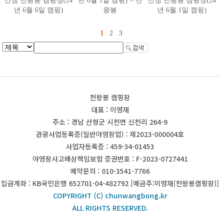
산청 천왕봉 캠핑장(24
년 6월 1일 캠핑) = 천
산청 천왕봉 캠핑장(24
년 6월 6일 캠핑)
왕봉
년 6월 1일 캠핑)
1
2
3
천왕봉 캠핑장
대표 : 이영재
주소 : 경남 산청군 시천면 신천리 264-9
관광사업등록증(일반야영장업) : 제2023-000004호
사업자등록증 : 459-34-01453
야영장사고배상책임보험 증권번호 : F-2023-0727441
예약문의 : 010-3541-7766
입금계좌 : KB국민은행 652701-04-482792 [예금주:이영재(천왕봉캠핑장)]
COPYRIGHT (C) chunwangbong.kr
ALL RIGHTS RESERVED.