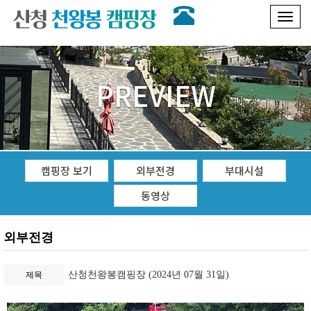
Toggl
naviga
PREVIEW
캠핑장 보기
외부전경
부대시설
동영상
외부전경
산청천왕봉캠핑장 (2024년 07월 31일)
제목