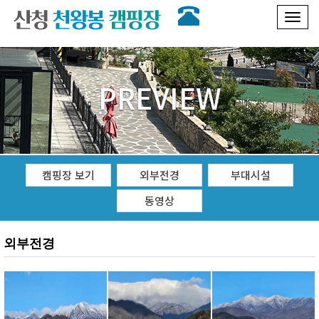
Toggl
naviga
PREVIEW
캠핑장 보기
외부전경
부대시설
동영상
외부전경