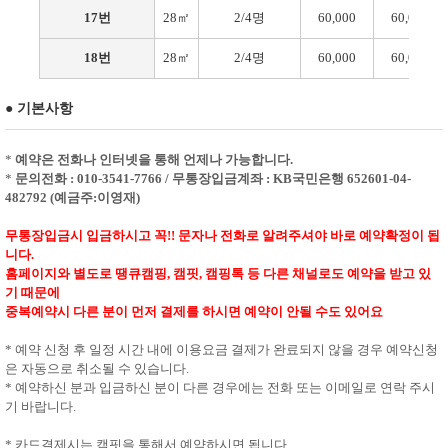
17번
28㎡
2/4명
60,000
60,000
18번
28㎡
2/4명
60,000
60,000
● 기본사항
*
예약은 전화나 인터넷을 통해 언제나 가능합니다.
*
문의전화 : 010-3541-7766 / 무통장입금계좌 : KB국민은행 652601-04-
482792 (예금주:이영재)
무통장입금시 입금하시고 꼭!! 문자나 전화로 알려주셔야 바로 예약확정이 됩
니다.
홈페이지와 별도로 땡큐캠핑, 캠핏, 캠핑톡 등 다른 채널로도 예약을 받고 있
기 때문에
중복예약시 다른 분이 먼저 결제를 하시면 예약이 안될 수도 있어요
* 예약 신청 후 일정 시간 내에 이용요금 결제가 완료되지 않을 경우 예약신청
은 자동으로 취소될 수 있습니다.
* 예약하신 분과 입금하신 분이 다른 경우에는 전화 또는 이메일로 연락 주시
기 바랍니다.
* 카드결제시는 캠핏을 통해서 예약하시면 됩니다.