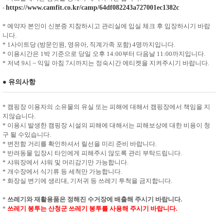
-
https://www.camfit.co.kr/camp/64df082243a727001ec1382c
* 예약자 본인이 신분증 지참하시고 관리실에 입실 체크 후 입장하시기 바랍
니다.
* 1사이트당 (방문인원, 영유아, 직계가족 포함) 4명까지입니다.
* 이용시간은 1박 기준으로 당일 오후 14:00부터 다음날 11:00까지입니다.
* 저녁 9시 ~ 익일 아침 7시까지는 정숙시간 에티켓을 지켜주시기 바랍니다.
● 유의사항
* 캠핑장 이용자의 소유물의 유실 또는 피해에 대해서 캠핑장에서 책임을 지
지않습니다.
* 이용시 발생한 캠핑장 시설의 피해에 대해서는 피해보상에 대한 비용이 청
구 될 수있습니다.
* 변전함 거리를 확인하셔서 릴선을 미리 준비 바랍니다.
* 반려동물 입장시 타인에게 피해주시 않도록 관리 부탁드립니다.
* 샤워장에서 샤워 및 머리감기만 가능합니다.
* 개수장에서 식기류 등 세척만 가능합니다.
* 화장실 변기에 생리대, 기저귀 등 쓰레기 투척을 금지합니다.
*
쓰레기와 재활용품은 정해진 수거장에 배출해 주시기 바랍니다.
*
쓰레기 봉투는 산청군 쓰레기 봉투를 사용해 주시기 바랍니다.