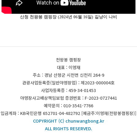
산청 천왕봉 캠핑장 (2024년 06월 16일) 길냥이 나비
천왕봉 캠핑장
대표 : 이영재
주소 : 경남 산청군 시천면 신천리 264-9
관광사업등록증(일반야영장업) : 제2023-000004호
사업자등록증 : 459-34-01453
야영장사고배상책임보험 증권번호 : F-2023-0727441
예약문의 : 010-3541-7766
입금계좌 : KB국민은행 652701-04-482792 [예금주:이영재(천왕봉캠핑장)]
COPYRIGHT (C) chunwangbong.kr
ALL RIGHTS RESERVED.