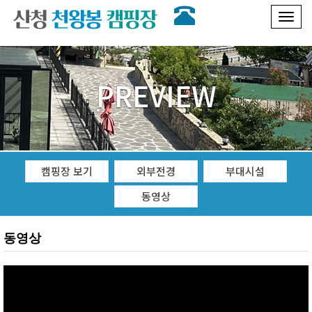
Toggl
naviga
PREVIEW
캠핑장 보기
외부전경
부대시설
동영상
동영상